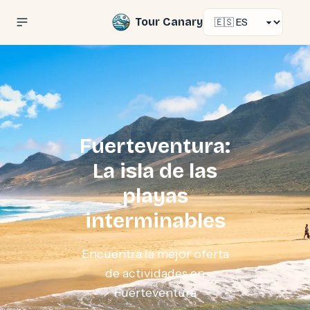
Select language
Tour Canary
Fuerteventura:
La isla de las
playas
interminables
Encuentra la mejor oferta
de actividades en
Fuerteventura