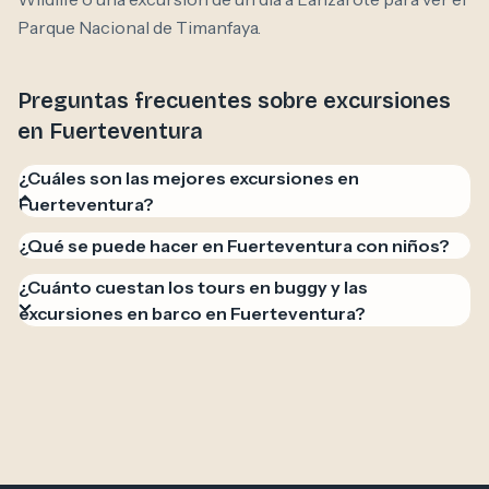
Parque Nacional de Timanfaya.
Preguntas frecuentes sobre excursiones
en Fuerteventura
¿Cuáles son las mejores excursiones en
Fuerteventura?
Las opciones más populares son los tours en buggy
¿Qué se puede hacer en Fuerteventura con niños?
desde Caleta de Fuste y Corralejo, el avistamiento de
¿Cuánto cuestan los tours en buggy y las
ballenas y delfines en barco desde Morro Jable, el
excursiones en barco en Fuerteventura?
crucero en catamarán a Isla de Lobos y la excursión
de un día a Lanzarote para conocer el Parque
Nacional de Timanfaya.