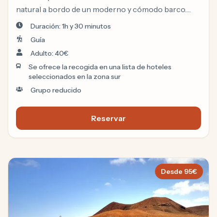
natural a bordo de un moderno y cómodo barco.
Disfruta de una excursión de 1,5 horas con un guía
Duración: 1h y 30 minutos
experto.
Guía
Adulto: 40€
Se ofrece la recogida en una lista de hoteles
seleccionados en la zona sur
Grupo reducido
Reservar
Tour avistamiento ballenas y
Desde
95
€