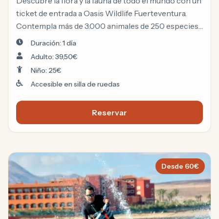
Descubre la flora y la fauna de todo el mundo con un
ticket de entrada a Oasis Wildlife Fuerteventura.
Contempla más de 3.000 animales de 250 especies
diferentes en un entorno único, con opciones de
Duración: 1 día
paseo en camello y experiencias interactivas con
Adulto: 39,50€
lémures.
Niño: 25€
Accesible en silla de ruedas
Reservar
Fuerteventura: Oasis Wildlif
Desde
60
€