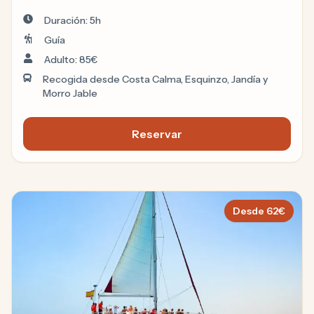
conductor-guía local por el sur salvaje de
Duración: 5h
Fuerteventura.
Guía
Adulto: 85€
Recogida desde Costa Calma, Esquinzo, Jandía y
Morro Jable
Reservar
Jeep Safari a Cofete y Punta
Desde
62
€